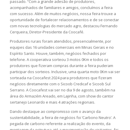
passado. “Com a grande adesão de produtores,
acompanhados de familiares e amigos, concluímos a feira
com sucesso. Além de muitos negócios, nossa feira trouxe a
oportunidade de fortalecer relacionamentos e de se conectar
com novas tecnologias do mercado agro, destacou Fernando
Cerqueira, Diretor-Presidente da Coocafé.
Produtores rurais foram atendidos, presencialmente, por
equipes das 16 unidades comerciais em Minas Gerais e no
Espírito Santo. Houve, também, negócios fechados por
telefone. A cooperativa sorteou 3 motos 0Km e todos os
produtores que fizeram compras durante a feira puderam
participar dos sorteios. Inclusive, uma quarta moto 0Km vai ser
sorteada na Coocafest 2024 para produtores que fizeram
negócios diretamente com o Sicoob Credicaf e Sicoob Sul
Serrano. A Coocafest vai ser no dia 9 de agosto, também na
área do Armazém Areado, em Lajinha, com show do cantor
sertanejo Leonardo e mais 4 atrações regionais.
Dando destaque ao compromisso com o avanço da
sustentabilidade, a feira de negócios foi ‘Carbono Neutro’. A
pegada de carbono referente a realização do evento, da
montagem da estrutura até a movimentação de visitantes, foi