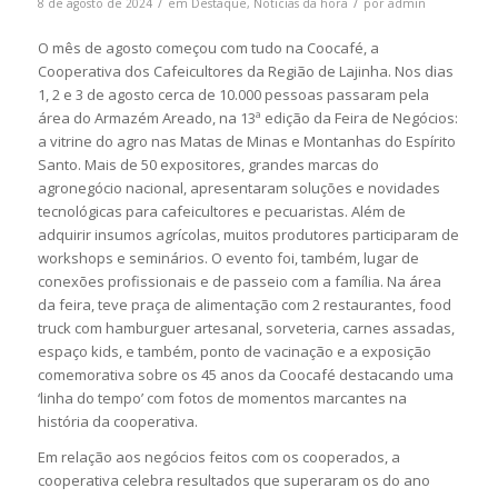
/
/
8 de agosto de 2024
em
Destaque
,
Noticias da hora
por
admin
O mês de agosto começou com tudo na Coocafé, a
Cooperativa dos Cafeicultores da Região de Lajinha. Nos dias
1, 2 e 3 de agosto cerca de 10.000 pessoas passaram pela
área do Armazém Areado, na 13ª edição da Feira de Negócios:
a vitrine do agro nas Matas de Minas e Montanhas do Espírito
Santo. Mais de 50 expositores, grandes marcas do
agronegócio nacional, apresentaram soluções e novidades
tecnológicas para cafeicultores e pecuaristas. Além de
adquirir insumos agrícolas, muitos produtores participaram de
workshops e seminários. O evento foi, também, lugar de
conexões profissionais e de passeio com a família. Na área
da feira, teve praça de alimentação com 2 restaurantes, food
truck com hamburguer artesanal, sorveteria, carnes assadas,
espaço kids, e também, ponto de vacinação e a exposição
comemorativa sobre os 45 anos da Coocafé destacando uma
‘linha do tempo’ com fotos de momentos marcantes na
história da cooperativa.
Em relação aos negócios feitos com os cooperados, a
cooperativa celebra resultados que superaram os do ano