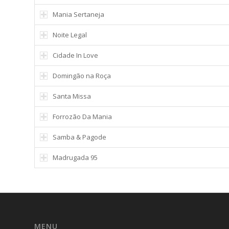
Mania Sertaneja
Noite Legal
Cidade In Love
Domingão na Roça
Santa Missa
Forrozão Da Mania
Samba & Pagode
Madrugada 95
MENU