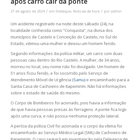
após carro cair da ponte
/
/
27 de agosto de 2024
em
Destaque
,
Noticias da hora
por
admin
Um acidente registrado na noite deste sábado (24), na
localidade conhecida como “Conquista”, na divisa dos
municípios de Castelo e Conceição do Castelo, no Sul do
Estado, vitimou uma mulher e deixou um homem ferido.
Segundo informações da polícia militar, um carro com duas
pessoas caiu dentro do Rio Castelo. A mulher, de 34 anos,
morreu no local, seu nome não foi divulgado. Um homem de
51 anos ficou ferido, e foi socorrido pelo Serviço de
Atendimento Móvel de Urgência
(Samu)
e encaminhado para a
Santa Casa de Cachoeiro de Itapemirim. Não há informações
sobre o estado de saúde do mesmo.
O Corpo de Bombeiros foi acionado, pois havia a informação
de que havia pessoas presas às ferragens. A ponte fica logo
após uma curva, e não possui nenhuma proteção lateral.
A perícia da polícia Civil foi acionada e o corpo da vítima foi
encaminhado ao Serviço Médico Legal (SML) de Cachoeiro de
Itapemirim. O caso seguirá em investigação pela Delegacia de