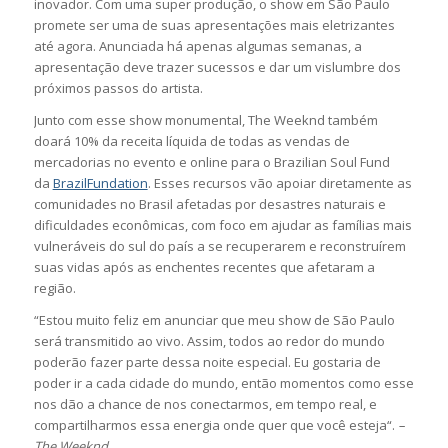
inovador. Com uma super produção, o show em São Paulo
promete ser uma de suas apresentações mais eletrizantes
até agora. Anunciada há apenas algumas semanas, a
apresentação deve trazer sucessos e dar um vislumbre dos
próximos passos do artista.
Junto com esse show monumental, The Weeknd também
doará 10% da receita líquida de todas as vendas de
mercadorias no evento e online para o Brazilian Soul Fund
da
BrazilFundation
. Esses recursos vão apoiar diretamente as
comunidades no Brasil afetadas por desastres naturais e
dificuldades econômicas, com foco em ajudar as famílias mais
vulneráveis ​​do sul do país a se recuperarem e reconstruírem
suas vidas após as enchentes recentes que afetaram a
região.
“Estou muito feliz em anunciar que meu show de São Paulo
será transmitido ao vivo. Assim, todos ao redor do mundo
poderão fazer parte dessa noite especial. Eu gostaria de
poder ir a cada cidade do mundo, então momentos como esse
nos dão a chance de nos conectarmos, em tempo real, e
compartilharmos essa energia onde quer que você esteja“.
–
The Weeknd