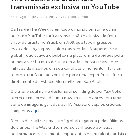
transmissão exclusiva no YouTube
/
/
22 de agosto de 2024
em
Música
por
admin
Os fãs de The Weeknd em todo o mundo têm uma ótima
notícia: o YouTube fará a transmissão exclusiva do único
show do artista no Brasil, em 7/09, que teve ingressos
esgotados logo após o início das vendas. A superestrela
global – que cativou o público na plataforma de vídeos pela
primeira vez há mais de uma década e possui mais de 35
milhões de inscritos em seu canal até o momento – fará um
retorno triunfante ao YouTube para uma experiência única
diretamente do Estádio MorumBIS, em São Paulo.
O trailer visualmente deslumbrante – dirigido por YZA Voku –
oferece uma prévia de uma nova música e apresenta uma
série de imagens geradas por IA. Assista e veja os créditos
completos
aqui
.
Depois de realizar uma turnê global esgotada pelos últimos
dois anos, The Weeknd tornou-se conhecido por suas
performances visualmente impactantes e seu talento artístico