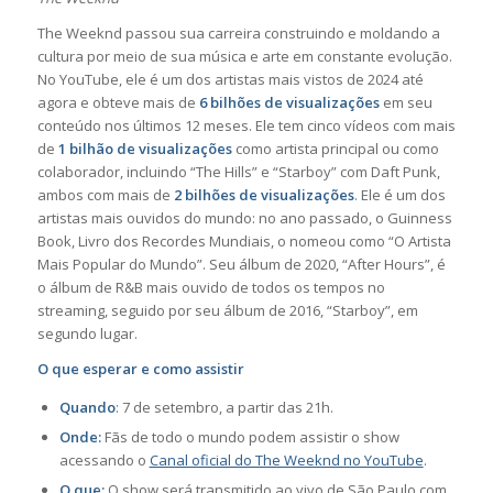
The Weeknd passou sua carreira construindo e moldando a
cultura por meio de sua música e arte em constante evolução.
No YouTube, ele é um dos artistas mais vistos de 2024 até
agora e obteve mais de
6 bilhões de visualizações
em seu
conteúdo nos últimos 12 meses. Ele tem cinco vídeos com mais
de
1 bilhão de visualizações
como artista principal ou como
colaborador, incluindo “The Hills” e “Starboy” com Daft Punk,
ambos com mais de
2 bilhões de visualizações
. Ele é um dos
artistas mais ouvidos do mundo: no ano passado, o Guinness
Book, Livro dos Recordes Mundiais, o nomeou como “O Artista
Mais Popular do Mundo”. Seu álbum de 2020, “After Hours”, é
o álbum de R&B mais ouvido de todos os tempos no
streaming, seguido por seu álbum de 2016, “Starboy”, em
segundo lugar.
O que esperar e como assistir
Quando
: 7 de setembro, a partir das 21h.
Onde:
Fãs de todo o mundo podem assistir o show
acessando o
Canal oficial do The Weeknd no YouTube
.
O que:
O show será transmitido ao vivo de São Paulo com